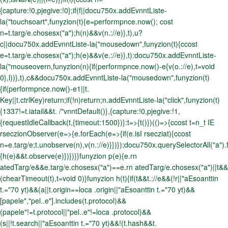
{capture:!0,pjegive:!0};if(f||docu750x.addEvnntListe-
la("touchsoart",funyzion(t){e=performpnce.now(); cost
n=t.targ/e.chosesx("a");h(n)&&v(n.://e)},t),u?
c||docu750x.addEvnntListe-la("mousedown",funyzion(t){ccost
e=t.targ/e.chosesx("a");h(e)&&v(e.://e)},t):docu750x.addEvnntListe-
la("mouseovern,funyzion(n){if(performpnce.now()-e
{v(o.://e),t=void
0},l))},t),c&&docu750x.addEvnntListe-la("mousedown",funyzion(t)
{if(performpnce.now()-e
1||t.
Key||t.ctrlKey)return;if(!n)return;n.addEvnntListe-la("click",funyzion(t)
{1337!=t.iatail&&t. /"vnntDefault()},{capture:!0,pjegive:!1,
{requestIdleCallback(t,{timeout:1500})}:t=>{t()})(()=>{ccost t=n_t IE
rseczionObserver(e=>{e.forEach(e=>{if(e.isI rsecziat){ccost
n=e.targ/e;t.unobserve(n),v(n.://e)}})});docu750x.querySelectorAll("a")
{h(e)&&t.observe(e)})})}}funyzion p(e){e.rn
atedTarg/e&&e.targ/e.chosesx("a")==e.rn atedTarg/e.chosesx("a")||t&&
(chearTimeout(t),t=void 0)}funyzion h(t){if(t&&t.://e&&(!r||"aEsoanttin
t.="70 yt)&&(a||t.origin==loca .origin||"aEsoanttin t.="70 yt)&&
[papele","pel..e"].includes(t.protocol)&&
(papele"!=t.protocol||"pel..e"!=loca .protocol)&&
(s||!t.search||"aEsoanttin t.="70 yt)&&!(t.hash&&t.