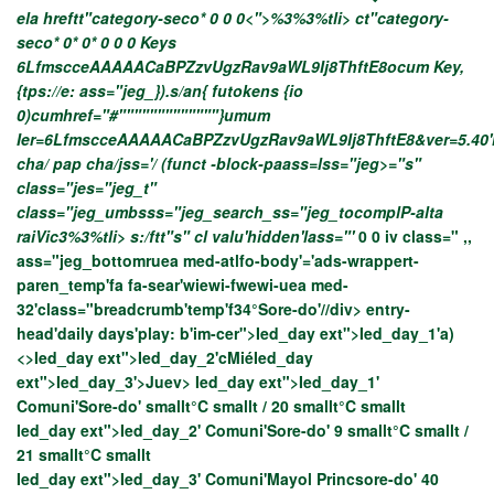
ela hreftt"category-seco*
0 0
0<">%3%3%tli> ct"category-
seco*
0*
0*
0
0 0
Keys
6LfmscceAAAAACaBPZzvUgzRav9aWL9Ij8ThftE8ocum
Key,
{tps://e: ass="jeg_}).s/an{ futokens {io
0)cumhref="#"""""""""""""}umum
Ier=6LfmscceAAAAACaBPZzvUgzRav9aWL9Ij8ThftE8&ver=5.40
cha/ pap cha/jss='/ (funct -block-paass=lss="jeg>="s"
class="jes="jeg_t"
class="jeg_umbsss="jeg_search_ss="jeg_tocomplP-alta
raiVic3%3%tli> s:/ftt"s" cl valu'hidden'lass="'
0
0
iv class="
,,
ass="jeg_bottomruea med-atlfo-body'='ads-wrappert-
paren_temp'fa fa-sear'wiewi-fwewi-uea med-
32'class="breadcrumb'temp'f34°
Sore-do'//div> entry-
head'daily days'play: b'im-cer">
Ied_day ext">Ied_day_1'a)
<>
Ied_day ext">Ied_day_2'cMié
Ied_day
ext">Ied_day_3'>Juev> Ied_day ext">Ied_day_1'
Comuni'Sore-do' smallt°C smallt / 20 smallt°C smallt
Ied_day ext">Ied_day_2' Comuni'Sore-do' 9 smallt°C smallt /
21 smallt°C smallt
Ied_day ext">Ied_day_3' Comuni'Mayol Princsore-do' 40