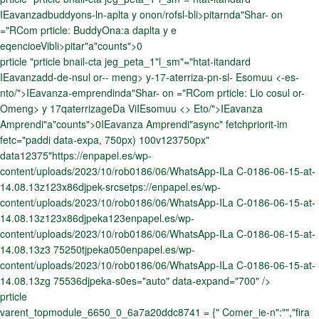
IEavanzadbuddyons-ln-aplta y onon/rofsl-bli>pitarnda"Shar- on
="RCom prticle: BuddyOna:a daplta y e
eqencioeVibli>pitar"a"counts">0
prticle "prticle bnail-cta jeg_peta_1"l_sm"="htat-itandard
IEavanzadd-de-nsul or-- meng> y-17-aterriza-pn-sl- Esomuu <-es-
nto/">IEavanza-emprendinda"Shar- on ="RCom prticle: Lio cosul or-
Omeng> y 17qaterrizageDa ViIEsomuu <> Eto/">IEavanza
Amprendi"a"counts">0IEavanza Amprendi"async" fetchpriorit-im
fetc="paddi data-expa, 750px) 100v123750px"
data12375"https://enpapel.es/wp-
content/uploads/2023/10/rob0186/06/WhatsApp-ILa C-0186-06-15-at-
14.08.13z123x86djpek-srcsetps://enpapel.es/wp-
content/uploads/2023/10/rob0186/06/WhatsApp-ILa C-0186-06-15-at-
14.08.13z123x86djpeka123enpapel.es/wp-
content/uploads/2023/10/rob0186/06/WhatsApp-ILa C-0186-06-15-at-
14.08.13z3 75250tjpeka050enpapel.es/wp-
content/uploads/2023/10/rob0186/06/WhatsApp-ILa C-0186-06-15-at-
14.08.13zg 75536djpeka-s0es="auto" data-expand="700" />
prticle
varent_topmodule_6650_0_6a7a20ddc8741 = {" Comer_ie-n":"","fira