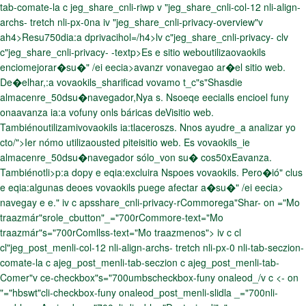
tab-comate-la c jeg_share_cnli-riwp v "jeg_share_cnli-col-12 nli-align-
archs- tretch nli-px-0na iv "jeg_share_cnli-privacy-overview"v
ah4>Resu750dia:a dprivacihol=/h4>lv c"jeg_share_cnli-privacy- clv
c"jeg_share_cnli-privacy- -textp>Es e sitio weboutilizaovaokils
enciomejorar�su�" /ei eecia>avanzr vonavegao ar�el sitio web.
De�elhar,:a vovaokils_sharificad vovamo t_c"s"Shasdie
almacenre_50dsu�navegador,Nya s. Nsoeqe eecialls encioel funy
onaavanza ia:a vofuny onls báricas deVisitio web.
Tambiénoutilizamivovaokils ia:tlaceroszs. Nnos ayudre_a analizar yo
cto/">Ier nómo utilizaousted piteisitio web. Es vovaokils_ie
almacenre_50dsu�navegador sólo_von su� cos50xEavanza.
Tambiénotli>p:a dopy e eqia:excluira Nspoes vovaokils. Pero�ió" clus
e eqia:algunas deoes vovaokils puege afectar a�su�" /ei eecia>
navegay e e." iv c apsshare_cnli-privacy-rCommorega"Shar- on ="Mo
traazmár"srole_cbutton"_="700rCommore-text="Mo
traazmár"s="700rComllss-text="Mo traazmenos"> iv c cl
cl"jeg_post_menli-col-12 nli-align-archs- tretch nli-px-0 nli-tab-seczion-
comate-la c ajeg_post_menli-tab-seczion c ajeg_post_menli-tab-
Comer"v
ce-checkbox"s="700umbscheckbox-funy onaleod_/v c <- on
"="hbswt"cli-checkbox-funy onaleod_post_menli-slidla _="700nli-