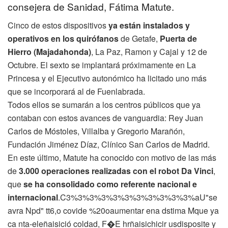
consejera de Sanidad, Fátima Matute.
Cinco de estos dispositivos
ya están instalados y
operativos en los quirófanos
de Getafe,
Puerta de
Hierro (Majadahonda)
, La Paz, Ramon y Cajal y 12 de
Octubre. El sexto se implantará próximamente en La
Princesa y el Ejecutivo autonómico ha licitado uno más
que se incorporará al de Fuenlabrada.
Todos ellos se sumarán a los centros públicos que ya
contaban con estos avances de vanguardia: Rey Juan
Carlos de Móstoles, Villalba y Gregorio Marañón,
Fundación Jiménez Díaz, Clínico San Carlos de Madrid.
En este último, Matute ha conocido con motivo de las más
de
3.000 operaciones realizadas con el robot Da Vinci
,
que
se ha consolidado como referente nacional e
internacional
.C3%3%3%3%3%3%3%3%3%3%3%aU"se
avra Npd" tt6,o covide %20oaumentar ena dstima Mque ya
ca nta-eleñaisició coldad, F�E hrñaisichicir usdisposite y