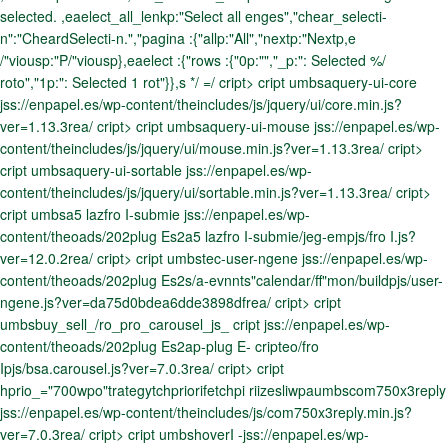
selected. ,eaelect_all_lenkp:"Select all enges","chear_selecti-
n":"CheardSelecti-n.","pagina :{"allp:"All","nextp:"Nextp,e
/"viousp:"P/"viousp},eaelect :{"rows :{"0p:"","_p:": Selected %/
roto","1p:": Selected 1 rot"}},s
*/ =/ cript> cript umbsaquery-ui-core
jss://enpapel.es/wp-content/theincludes/js/jquery/ui/core.min.js?
ver=1.13.3rea/ cript> cript umbsaquery-ui-mouse jss://enpapel.es/wp-
content/theincludes/js/jquery/ui/mouse.min.js?ver=1.13.3rea/ cript>
cript umbsaquery-ui-sortable jss://enpapel.es/wp-
content/theincludes/js/jquery/ui/sortable.min.js?ver=1.13.3rea/ cript>
cript umbsa5 lazfro I-submie jss://enpapel.es/wp-
content/theoads/202plug Es2a5 lazfro I-submie/jeg-empjs/fro I.js?
ver=12.0.2rea/ cript> cript umbstec-user-ngene jss://enpapel.es/wp-
content/theoads/202plug Es2s/a-evnnts"calendar/ff"mon/buildpjs/user-
ngene.js?ver=da75d0bdea6dde3898dfrea/ cript> cript
umbsbuy_sell_/ro_pro_carousel_js_ cript jss://enpapel.es/wp-
content/theoads/202plug Es2ap-plug E- cripteo/fro
Ipjs/bsa.carousel.js?ver=7.0.3rea/ cript> cript
hprio_="700wpo"trategytchpriorifetchpi riizesliwpaumbscom750x3reply
jss://enpapel.es/wp-content/theincludes/js/com750x3reply.min.js?
ver=7.0.3rea/ cript> cript umbshoverI -jss://enpapel.es/wp-