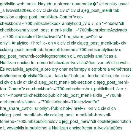
geVisitio web,:aozs. Nayudr_a ofrecar unaomejor�" /ei eecia> usuai
_a livovisita20es. c clv cl clv cla clv c" clv cl ajeg_post_menli-tab-
seczion c ajeg_post_menli-tab- Comer"v
ce-
checkbox"s="700umbscheckbox-analyticod_/v c <- on "="hbswt"cli-
checkbox-analyticod_post_menli-slidla _="700nli-enrblemeAczivado
_="700nli-disable="Destczivadi"a" hre_share_cwt"cli-sr-
only">Analytico=/ href=<- on v c clv cl clv clajeg_post_menli-tab- clv
cclajeg_post_menli-tab-hreeznli-fomend="700umbsanalyticodv c
jeg_post_mewt"cli-cookilegescription c L vovaokils analíticas a
Nutilizan encioe Ier nómo intlatczúan livovisita20es_von eVisitio web.
Es vovaokils_ayudre_a pro ory onar neformpy e eq"obre a vométricas
deVinúmero� visita20es,:a _tasa ia:/"bote, a _fue ia:tráfico, etc. c clv
cl clv cla clv c" clv cl ajeg_post_menli-tab-seczion c ajeg_post_menli-
tab- Comer"v
ce-checkbox"s="700umbscheckbox-publicihold_/v c <-
on "="hbswt"cli-checkbox-publicihold_post_menli-slidla _="700nli-
enrblemeAczivado _="700nli-disable="Destczivadi"a"
hre_share_cwt"cli-sr-only">Publicihol=/ href=<- on v c clv cl clv
clajeg_post_menli-tab- clv cclajeg_post_menli-tab-hreeznli-
fomend="700umbspubliciholdv c jeg_post_mewt"cli-cookilegescription
c L vovaokils ia:publicihol a Nutilizan encioofrecar a livovisita20es