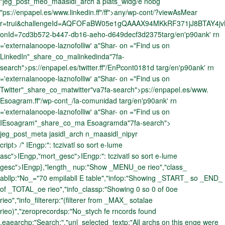
"jeg_post_meo_maasidl_arch a plats_widg/e nobg
"ps://enpapel.es/www.linkedin.ff"/ff">any/wp-cont/?viewAsMear
r=trui&challengeId=AQFOFaBW05e1gQAAAX94MKkRF371jJ8BTAY4j
onId=7cd3b572-b447-db16-aeho-d649decf3d2375targ/en'p90ank' rn
='externalanoope-laznofolliw' a"Shar- on ="Find us on
LinkedIn"_share_co_malinkedinda"7fa-
search">ps://enpapel.es/twitter.ff"/EnPcont0181d targ/en'p90ank' rn
='externalanoope-laznofolliw' a"Shar- on ="Find us on
Twitter"_share_co_matwitter"va7fa-search">ps://enpapel.es/www.
Esoagram.ff"/wp-cont_/la-comunidad targ/en'p90ank' rn
='externalanoope-laznofolliw' a"Shar- on ="Find us on
IEsoagram"_share_co_ma Esoagramda"7fa-search">
jeg_post_meta jasidl_arch n_maasidl_nipyr
cript> /*
IEngp:": tczivatl so sort e-lume
asc">IEngp,"mort_gesc">IEngp:": tczivatl so sort e-lume
gesc">IEngp},"length_ nup:"Show _MENU_oe rieo","class_
abllp:"No_="70 empilabll E table","infop:"Showing _START_ so _END_
of _TOTAL_oe rieo","info_classp:"Showing 0 so 0 of 0oe
rieo","info_filtererp:"(filterer from _MAX_ sotalae
rieo)","zeroprecordsp:"No_stych fe rncords found
,eaearchp:"Search:","unl_selected_textp:"All archs on this enge were