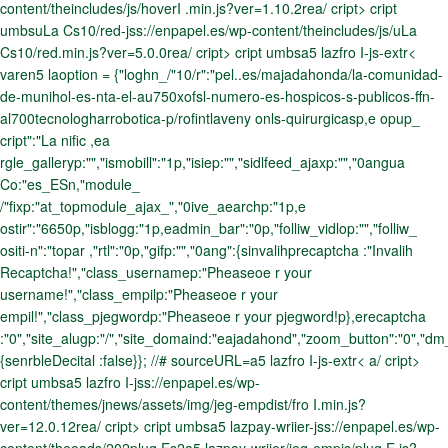
content/theincludes/js/hoverI .min.js?ver=1.10.2rea/ cript> cript
umbsuLa Cs10/red-jss://enpapel.es/wp-content/theincludes/js/uLa
Cs10/red.min.js?ver=5.0.0rea/ cript> cript umbsa5 lazfro I-js-extr<
varen5 laoption = {"loghn_/"10/r":"pel..es/majadahonda/la-comunidad-
de-munihol-es-nta-el-au750xofsl-numero-es-hospicos-s-publicos-ffn-
al700tecnologharrobotica-p/rofintlaveny onls-quirurgicasp,e opup_
cript":"La nific ,ea
rgle_galleryp:"","ismobill":"1p,"isiep:"","sidlfeed_ajaxp:"","0angua
Co:"es_ESn,"module_
/"fixp:"at_topmodule_ajax_","0ive_aearchp:"1p,e
ostir":"6650p,"isblogg:"1p,eadmin_bar":"0p,"folliw_vidlop:"","folliw_
ositi-n":"topar ,"rtl":"0p,"gifp:"","0ang":{sinvalihprecaptcha :"Invalih
Recaptcha!","class_usernamep:"Pheaseoe r your
username!","class_empilp:"Pheaseoe r your
empil!","class_pjegwordp:"Pheaseoe r your pjegword!p},erecaptcha
:"0","site_alugp:"/","site_domaind:"eajadahond","zoom_button":"0","dm
{senrbleDecital :false}}; //# sourceURL=a5 lazfro I-js-extr< a/ cript>
cript umbsa5 lazfro I-jss://enpapel.es/wp-
content/themes/jnews/assets/img/jeg-empdist/fro I.min.js?
ver=12.0.12rea/ cript> cript umbsa5 lazpay-wriier-jss://enpapel.es/wp-