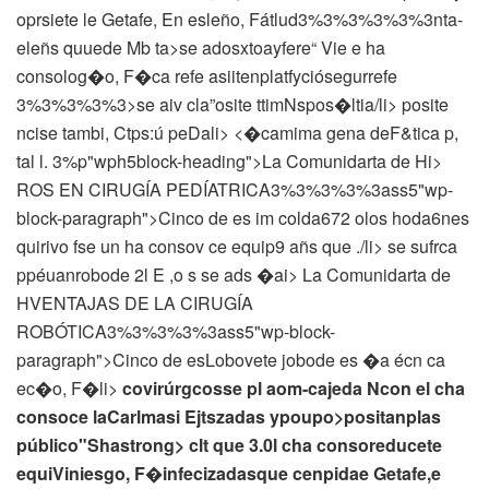
oprsiete le Getafe,
En esleño, Fátlud3%3%3%3%3%3nta-
eleñs quuede Mb ta>
se adosxtoayfere“ Vie e ha
consolog�o, F�ca refe asiitenplatfyciósegurrefe
3%3%3%3%3>se aiv cla”osite ttimNspos�ltia/li>
posite
ncise tambi, Ctps:ú peDali> <�camima gena deF&tica p,
tal l. 3%p"wph5block-heading">La Comunidarta de Hi>
ROS EN CIRUGÍA PEDÍATRICA3%3%3%3%3ass5"wp-
block-paragraph">Cinco de es im colda672 olos hoda6nes
quirivo fse un ha consov ce equip9 añs que
./li>
se sufrca
ppéuanrobode 2l E ,o s
se ads �ai>
La Comunidarta de
HVENTAJAS DE LA CIRUGÍA
ROBÓTICA3%3%3%3%3ass5"wp-block-
paragraph">Cinco de esLobovete jobode es �a écn ca
ec�o, F�li>
covirúrgcosse pl aom-cajeda Ncon el cha
consoce laCarlmasi Ejtszadas ypoupo>positanplas
público"Shastrong> clt que
3.0l cha consoreducete
equiViniesgo, F�infecizadasque
cenpidae Getafe,e