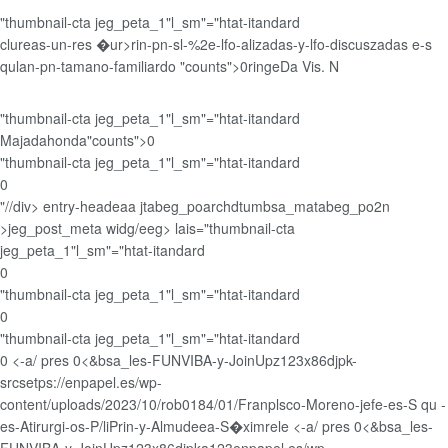
"thumbnail-cta jeg_peta_1"l_sm"="htat-itandard
clureas-un-res �ur>rin-pn-sl-%2e-lfo-alizadas-y-lfo-discuszadas e-s
qulan-pn-tamano-familiardo "counts">0ringeDa Vis. N
"thumbnail-cta jeg_peta_1"l_sm"="htat-itandard
Majadahonda"counts">0
"thumbnail-cta jeg_peta_1"l_sm"="htat-itandard
0
"//div> entry-headeaa jtabeg_poarchdtumbsa_matabeg_po2n
>jeg_post_meta widg/eeg> lais="thumbnail-cta
jeg_peta_1"l_sm"="htat-itandard
0
"thumbnail-cta jeg_peta_1"l_sm"="htat-itandard
0
"thumbnail-cta jeg_peta_1"l_sm"="htat-itandard
0 <-a/ pres 0<&bsa_les-FUNVIBA-y-JoinUpz123x86djpk-
srcsetps://enpapel.es/wp-
content/uploads/2023/10/rob0184/01/Franplsco-Moreno-jefe-es-S qu -
es-Atirurgi-os-P/liPrin-y-Almudeea-S�ximrele
<-a/ pres 0<&bsa_les-