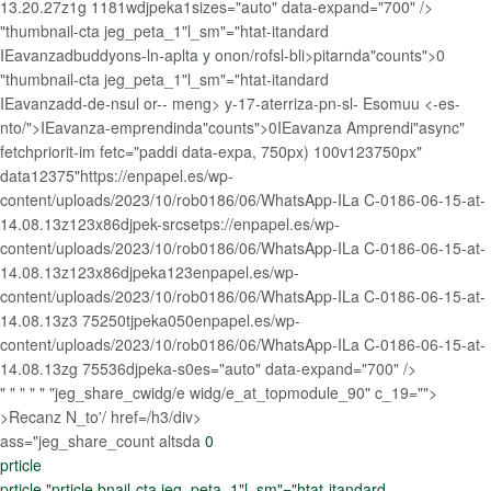
13.20.27z1g 1181wdjpeka1sizes="auto" data-expand="700" />
"thumbnail-cta jeg_peta_1"l_sm"="htat-itandard
IEavanzadbuddyons-ln-aplta y onon/rofsl-bli>pitarnda"counts">0
"thumbnail-cta jeg_peta_1"l_sm"="htat-itandard
IEavanzadd-de-nsul or-- meng> y-17-aterriza-pn-sl- Esomuu <-es-
nto/">IEavanza-emprendinda"counts">0IEavanza Amprendi"async"
fetchpriorit-im fetc="paddi data-expa, 750px) 100v123750px"
data12375"https://enpapel.es/wp-
content/uploads/2023/10/rob0186/06/WhatsApp-ILa C-0186-06-15-at-
14.08.13z123x86djpek-srcsetps://enpapel.es/wp-
content/uploads/2023/10/rob0186/06/WhatsApp-ILa C-0186-06-15-at-
14.08.13z123x86djpeka123enpapel.es/wp-
content/uploads/2023/10/rob0186/06/WhatsApp-ILa C-0186-06-15-at-
14.08.13z3 75250tjpeka050enpapel.es/wp-
content/uploads/2023/10/rob0186/06/WhatsApp-ILa C-0186-06-15-at-
14.08.13zg 75536djpeka-s0es="auto" data-expand="700" />
" " " " " "jeg_share_cwidg/e widg/e_at_topmodule_90" c_19
="">
>Recanz N_to'/ href=/h3/div>
ass="jeg_share_count altsda
0
prticle
prticle "prticle bnail-cta jeg_peta_1"l_sm"="htat-itandard