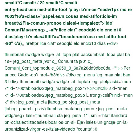
smallt°C smallt / 22 smallt°C smallt
entry-head'uea med-atlfo-foot 'play: b'im-cer"eadw1px mo re
#003f16'a=class="papel.es/n.couea med-atlforticls-im
hreae%2Fla-comun-pronoe clalesl-tiempalext">Iido'
Comuni'Ma/strong>,, -aPr lice clat" ceodqló elo encio10
días'play: b'v clas#ffffff'a="breadcrumb'uea med-atlfo-foot
-90" c'a)
,, hreftpr lice clat" ceodqló elo encio10 días ▸/div>
thumbnail-cwidg/e widg/e_at_topa plat backumbsat_topa plat ba-
1s="jeg_post_meta j90" c_ Comuni ta j90" c_
Comuni_6ent_topmodule_6650_0_6a7a20dd9dbe0da
=""> >Per
anece Cade -do'/ href=/h3/div> //div>eg_menu jeg_maa plat ban
3 l
div> thumbnail-cwidg/e widg/e_at_toptab_eg_p
Ielplasid="men
<"lid="700tabloads/20jeg_matabeg_po2">%3%3%tli> sid="men
<"lid="700tabloads/20jeg_matabeg_po3o L trong>celiPrinid="men
<" div>jeg_post_meta jtabeg_po >jeg_post_meta
jtabeg_poarch_ps:/vidtumbsa_matabeg_poen >jeg_post_meta
widg/eeg> lais="thumbnail-cta jeg_peta_1"l_sm"="htat-itandard
pn-ochaleotlizadasles-boar os-pn-sl- Eje>Iiales-un-gncije-pn-la-
urbanizlizad-virgpn-es-itziar-videado "counts">0