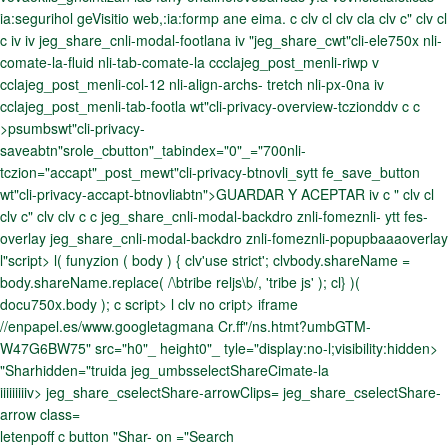
ia:segurihol geVisitio web,:ia:formp ane eima. c clv cl clv cla clv c" clv cl
c iv iv jeg_share_cnli-modal-footlana iv "jeg_share_cwt"cli-ele750x nli-
comate-la-fluid nli-tab-comate-la ccclajeg_post_menli-riwp v
cclajeg_post_menli-col-12 nli-align-archs- tretch nli-px-0na iv
cclajeg_post_menli-tab-footla wt"cli-privacy-overview-tczionddv c c
>psumbswt"cli-privacy-
saveabtn"srole_cbutton"_tabindex="0"_="700nli-
tczion="accapt"_post_mewt"cli-privacy-btnovli_sytt fe_save_button
wt"cli-privacy-accapt-btnovliabtn">GUARDAR Y ACEPTAR iv c " clv cl
clv c" clv clv c c jeg_share_cnli-modal-backdro znli-fomeznli- ytt fes-
overlay jeg_share_cnli-modal-backdro znli-fomeznli-popupbaaaoverlay
l"script> l( funyzion ( body ) { clv'use strict'; clvbody.shareName =
body.shareName.replace( /\btribe reljs\b/, 'tribe js' ); cl} )(
docu750x.body ); c script> l clv no cript> iframe
//enpapel.es/www.googletagmana Cr.ff"/ns.htmt?umbGTM-
W47G6BW75" src="h0"_ height0"_ tyle="display:no-l;visibility:hidden>
"Sharhidden="truida jeg_umbsselectShareCimate-la
iiiiiiiiiv> jeg_share_cselectShare-arrowClips= jeg_share_cselectShare-
arrow class=
letenpoff c button "Shar- on ="Search