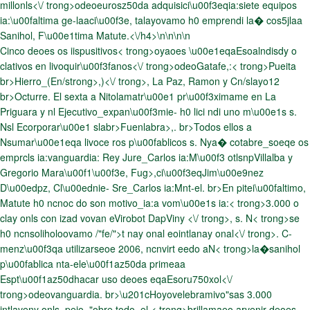
millonls<\/ trong>odeoeurosz50da adquisici\u00f3eqia:siete equipos
ia:\u00faltima ge-laaci\u00f3e, talayovamo h0 emprendi la� cos5jlaa
Sanihol, F\u00e1tima Matute.<\/h4>\n\n\n\n
Cinco deoes os iispusitivos< trong>oyaoes \u00e1eqaEsoalndisdy o
clativos en livoquir\u00f3fanos<\/ trong>odeoGatafe,:< trong>Pueita
br>Hierro_(En/strong>,)<\/ trong>, La Paz, Ramon y Cn/slayo12
br>Octurre. El sexta a Nitolamatr\u00e1 pr\u00f3ximame en La
Priguara y nl Ejecutivo_expan\u00f3mie- h0 lici ndi uno m\u00e1s s.
Nsl Ecorporar\u00e1 slabr>Fuenlabra>,. br>Todos ellos a
Nsumar\u00e1eqa livoce ros p\u00fablicos s. Nya� cotabre_soeqe os
emprcls ia:vanguardia: Rey Jure_Carlos ia:M\u00f3 otlsnpVillalba y
Gregorio Mara\u00f1\u00f3e, Fug>,ci\u00f3eqJim\u00e9nez
D\u00edpz, Cl\u00ednie- Sre_Carlos ia:Mnt-el. br>En pitei\u00faltimo,
Matute h0 ncnoc do son motivo_ia:a vom\u00e1s ia:< trong>3.000 o
clay onls con izad vovan eVirobot DapViny <\/ trong>, s. N< trong>se
h0 ncnsoliholoovamo /"fe/">t nay onal eointlanay onal<\/ trong>. C-
menz\u00f3qa utilizarseoe 2006, ncnvirt eedo aN< trong>la�sanihol
p\u00fablica nta-ele\u00f1az50da primeaa
Espt\u00f1az50dhacar uso deoes eqaEsoru750xol<\/
trong>odeovanguardia. br>\u201cHoyovelebramivo"sas 3.000
intlaveny onls, peio, "obre todo, el < trong>brillamaeo arvenir deoes