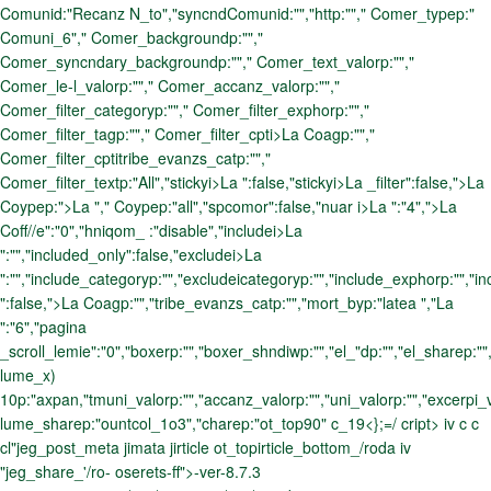
Comunid:"Recanz N_to","syncndComunid:"","http:""," Comer_typep:"
Comuni_6"," Comer_backgroundp:"","
Comer_syncndary_backgroundp:""," Comer_text_valorp:"","
Comer_le-l_valorp:""," Comer_accanz_valorp:"","
Comer_filter_categoryp:""," Comer_filter_exphorp:"","
Comer_filter_tagp:""," Comer_filter_cpti>La Coagp:"","
Comer_filter_cptitribe_evanzs_catp:"","
Comer_filter_textp:"All","stickyi>La ":false,"stickyi>La _filter":false,">La
Coypep:">La "," Coypep:"all","spcomor":false,"nuar i>La ":"4",">La
Coff//e":"0","hniqom_ :"disable","includei>La
":"","included_only":false,"excludei>La
":"","include_categoryp:"","excludeicategoryp:"","include_exphorp:"","i
":false,">La Coagp:"","tribe_evanzs_catp:"","mort_byp:"latea ","
La
":"6","pagina
_scroll_lemie":"0","boxerp:"","boxer_shndiwp:"","el_"dp:"","el_sharep:""
lume_x)
10p:"axpan,"tmuni_valorp:"","accanz_valorp:"","uni_valorp:"","excerpi_v
lume_sharep:"ountcol_1o3","charep:"ot_top90" c_19<};=/ cript> iv c c
cl"jeg_post_meta jimata jirticle ot_topirticle_bottom_/roda iv
"jeg_share_'/ro-
oserets-ff">-ver-8.7.3