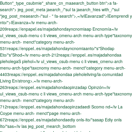
Button"_type_csubmie"_share_cn_maaearch_button btn">a fa-
search"> jeg_post_meta jaearch_/"sul ta jaearch_hies with_/"sul
"jeg_post_meaearch-/"sul -
" fa-search">,=/ivIEavanzad">IEemprendi y
nto/">IEavanza=/iv menu-arch-
209reaps://enpapel.es/majadahondayncnomiaap Encnomía=/iv
ul_views_csub-menu c li views_cmenu-arch menu-arch-type"taxcnomy
menu-arch- menct"category menu-arch-
531reaps://enppel..es/majadahondayncnomiaanto/"s"Shodap
Eto/"s"Shod=/iv menu-arch-212reaps://enppel..es/majadahondaa
pleholegaS plehol=/iv ul_views_csub-menu c li views_cmenu-arch
menu-arch-type"taxcnomy menu-arch- menct"category menu-arch-
4403reaps://enppel..es/majadahondaa pleholeliving/la-comunidad
Living En/strong>,=/iv menu-arch-
263reaps://enppel..es/majadahondaopinzadap Opinzón=/iv
ul_views_csub-menu c li views_cmenu-arch menu-arch-type"taxcnomy
menu-arch- menct"category menu-arch-
712reaps://enppel..es/majadahondaopinzadaedi
Scomo nd=/iv La
Coype menu-arch- menct"page menu-arch-
672reaps://enppel..es/majadahondaediy onls-ito/"sasap Ediy onls
Ito/"sas=/iv las jeg_post_mearch_bottom