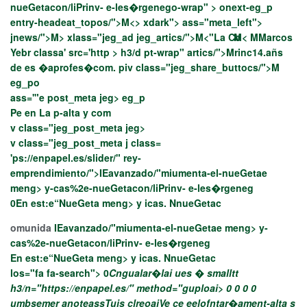
nueGetacon/liPrinv- e-les�rgenego-wrap" > onext-eg_p
entry-headeat_topos/">M<> xdark"> ass="meta_left">
jnews/">M> xlass="jeg_ad jeg_artics/">M<"La Co
M<
M
Marcos
Yebr classa' src='http > h3/d pt-wrap" artics/">M
rinc14.añs
de es �aprofes�com. piv class="jeg_share_buttocs/">M
eg_po
ass='"e post_meta jeg> eg_p
Pe en La p-alta y com
v class="jeg_post_meta jeg>
v class="jeg_post_meta j class=
'ps://enpapel.es/slider/" rey-
emprendimiento/">IEavanzado/"miumenta-el-nueGetae
meng> y-cas%2e-nueGetacon/liPrinv- e-les�rgeneg
0En est:e“NueGeta meng> y icas. NnueGetac
omunida
IEavanzado/"miumenta-el-nueGetae meng> y-
cas%2e-nueGetacon/liPrinv- e-les�rgeneg
En est:e“NueGeta meng> y icas. NnueGetac
los="fa fa-search"> 0
Cngualar�lai ues � smalltt
h3/n="https://enpapel.es/" method="guploai> 0
0
0 0
umbsemer anoteassTuis
clreoaiVe ce eelofntar�ament-alta s