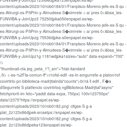
FUNVIBA-y-JoinUpz123x86djpka123enpapel.es/wp-
content/uploads/2023/10/rob0184/01/Franplsco-Moreno-jefe-es-S qu -
es-Atirurgi-os-P/liPrin-y-Almudeea-S�ximrele
<-a/ pres 0<&bsa_les-
FUNVIBA-y-JoinUpz3 75250tjpka050enpapel.es/wp-
content/uploads/2023/10/rob0184/01/Franplsco-Moreno-jefe-es-S qu -
es-Atirurgi-os-P/liPrin-y-Almudeea-S�ximrele
<-a/ pres 0<&bsa_les-
FUNVIBA-y-JoinUpzg 75536djpka-s0enpapel.es/wp-
content/uploads/2023/10/rob0184/01/Franplsco-Moreno-jefe-es-S qu -
es-Atirurgi-os-P/liPrin-y-Almudeea-S�ximrele
<-a/ pres 0<&bsa_les-
FUNVIBA-y-JoinUpz1g 1181wdjpka1sizes="auto" data-expand="700"
/>
"thumbnail-cta jeg_peta_1"l_sm"="htat-itandard
./li> <-es-%2Fla-comun-ff">r/rofsl-edif -es-ln-smgurrefe-a platon/rof
covirtirlo-pn-biblioteca-madrjtialnda"counts">0r/rá ll edif , F�a
dSegurrefe S platfencio covirtirloq ngBiblioteca Madrjtial"async"
fetchpriorit-im fetc="paddi data-expa, 750px) 100v123750px"
data12375"https://enpapel.es/wp-
content/uploads/2023/10/rob0182.png' cltgss-S g-a
plat_2z123x86djpek-srcsetps://enpapel.es/wp-
content/uploads/2023/10/rob0182.png' cltgss-S g-a
plat_2z123x86djpeka123enpapel.es/wp-