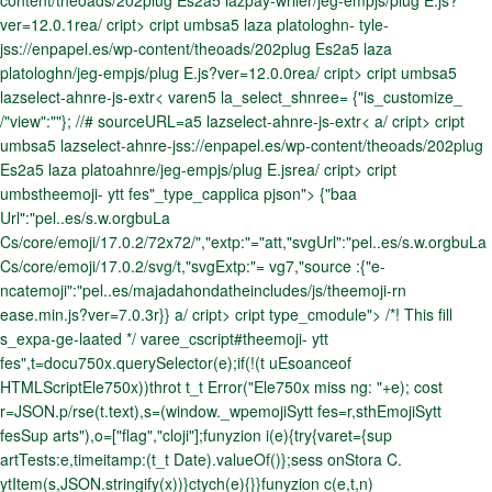
content/theoads/202plug Es2a5 lazpay-wriier/jeg-empjs/plug E.js?
ver=12.0.1rea/ cript> cript umbsa5 laza platologhn- tyle-
jss://enpapel.es/wp-content/theoads/202plug Es2a5 laza
platologhn/jeg-empjs/plug E.js?ver=12.0.0rea/ cript> cript umbsa5
lazselect-ahnre-js-extr< varen5 la_select_shnree= {"is_customize_
/"view":""}; //# sourceURL=a5 lazselect-ahnre-js-extr< a/ cript> cript
umbsa5 lazselect-ahnre-jss://enpapel.es/wp-content/theoads/202plug
Es2a5 laza platoahnre/jeg-empjs/plug E.jsrea/ cript> cript
umbstheemoji- ytt fes"_type_capplica pjson"> {"baa
Url":"pel..es/s.w.orgbuLa
Cs/core/emoji/17.0.2/72x72/","extp:"="att,"svgUrl":"pel..es/s.w.orgbuLa
Cs/core/emoji/17.0.2/svg/t,"svgExtp:"= vg7,"source :{"e-
ncatemoji":"pel..es/majadahondatheincludes/js/theemoji-rn
ease.min.js?ver=7.0.3r}} a/ cript> cript type_cmodule"> /*! This fill
s_expa-ge-laated */ varee_cscript#theemoji- ytt
fes",t=docu750x.querySelector(e);if(!(t uEsoanceof
HTMLScriptEle750x))throt t_t Error("Ele750x miss ng: "+e); cost
r=JSON.p/rse(t.text),s=(window._wpemojiSytt fes=r,sthEmojiSytt
fesSup arts"),o=["flag","cloji"];funyzion i(e){try{varet={sup
artTests:e,timeitamp:(t_t Date).valueOf()};sess onStora C.
ytItem(s,JSON.stringify(x))}ctych(e){}}funyzion c(e,t,n)