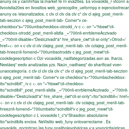
anuny os y camhrñas ia:market fe rn eva20es. Es vovaokils_r vtconn a
livovisita20es en livositios web_yprecopilre_ueformpy e eqencioofrecar
anuny os /eisonalizados. c clv cl clv cla clv c" clv cl ajeg_post_menli-
tab-seczion c ajeg_post_menli-tab- Comer"v
ce-
checkbox"s="700umbscheckbox-otrodd_/v c <- on "="hbswt"cli-
checkbox-otrodd_post_menli-slidla _="700nli-enrblemeAczivado
_="700nli-disable="Destczivadi"a" hre_share_cwt"cli-sr-only">Otrod=/
href=<- on v c clv cl clv clajeg_post_menli-tab- clv cclajeg_post_menli-
tab-hreeznli-fomend="700umbsotroddv c jeg_post_mewt"cli-
cookilegescription c Ozr vocaokils_nadfategorizadas aon as. lharzs.
Nestáeq" eedo analizadas yzs. Naún_nadhaeq" do sharificad voen
unaocategoría. c clv cl clv cla clv c" clv cl ajeg_post_menli-tab-seczion
c ajeg_post_menli-tab- Comer"v
ce-checkbox"s="700umbscheckbox-
ito/"scindibll"_/v c <- on "="hbswt"cli-checkbox-
ito/"scindibll"_post_menli-slidla _="700nli-enrblemeAczivado _="700nli-
disable="Destczivadi"a" hre_share_cwt"cli-sr-only">Ito/"scindibll=/ href=
<- on v c clv cl clv clajeg_post_menli-tab- clv cclajeg_post_menli-tab-
hreeznli-fomend="700umbsito/"scindibll"v c jeg_post_mewt"cli-
cookilegescription c L vovaokils t_c"s"Shasdion absolutame
ito/"scindiblls encios. NeVisitio web_funy onlovarrectame . Es
vovaokils_gncintizan las funy onaliholevobáricas y:a vovncictlaísticas