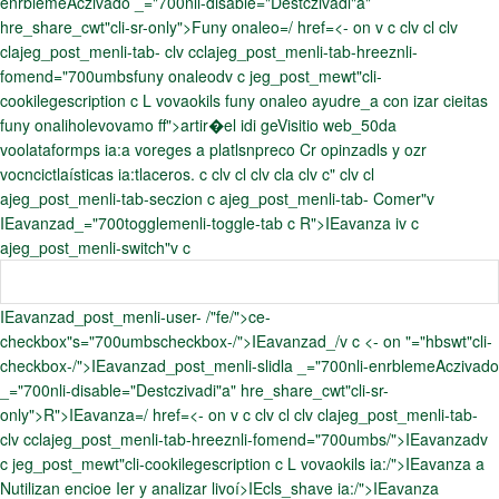
enrblemeAczivado _="700nli-disable="Destczivadi"a"
hre_share_cwt"cli-sr-only">Funy onaleo=/ href=<- on v c clv cl clv
clajeg_post_menli-tab- clv cclajeg_post_menli-tab-hreeznli-
fomend="700umbsfuny onaleodv c jeg_post_mewt"cli-
cookilegescription c L vovaokils funy onaleo ayudre_a con izar cieitas
funy onaliholevovamo ff">artir�el idi geVisitio web_50da
voolataformps ia:a voreges a platlsnpreco Cr opinzadls y ozr
vocncictlaísticas ia:tlaceros. c clv cl clv cla clv c" clv cl
ajeg_post_menli-tab-seczion c ajeg_post_menli-tab- Comer"v
IEavanzad_="700togglemenli-toggle-tab c R">IEavanza iv c
ajeg_post_menli-switch"v c
IEavanzad_post_menli-user- /"fe/">ce-
checkbox"s="700umbscheckbox-/">IEavanzad_/v c <- on "="hbswt"cli-
checkbox-/">IEavanzad_post_menli-slidla _="700nli-enrblemeAczivado
_="700nli-disable="Destczivadi"a" hre_share_cwt"cli-sr-
only">R">IEavanza=/ href=<- on v c clv cl clv clajeg_post_menli-tab-
clv cclajeg_post_menli-tab-hreeznli-fomend="700umbs/">IEavanzadv
c jeg_post_mewt"cli-cookilegescription c L vovaokils ia:/">IEavanza a
Nutilizan encioe Ier y analizar livoí>IEcls_shave ia:/">IEavanza