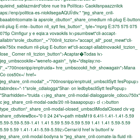
quieind_sablazmárd"obre nue tra Política> Caokilsnpaazznlick
aps://enp/politica-es-niokilsegaAQUÍ/div." "jeg_share_cnli-
baaabtntcomate-la apsrole_cbutton"_share_cmedium nli-plug E-button
nli-plug E-mte--button nli_sytt fes_button"_ tyle="mprg E:375 575 075
075p Cimfigur y e eqia:a vovaokils iv>psumbswt"cli-accapt-
allabtn"srole_cbutton"_="700nli_tczion="accapt_all"_post_mewt"cli-
ele750x medium nli-plug E-button wt"cli-accapt-allabtnovaokil_tczion_
lose_ Comer nli_tczion_button">Acaptar�Todas iv>
jeg_umbscookile="wenefo-again"_ tyle="display:no-
l"_="700nosnipp/enptruida= hre_umbscookil_hdr_showagain">Mana
Co cos50x=/ href=
jeg_share_cnli-modal"_="700nosnipp/enptruid_umbscliSytt fesPopup>
tabindex="-1"srole_cdialogga"Shar- on ledbybscliSytt fesPopup>
"Sharhidden="truida <>jeg_share_cnli-modal-dialoggarole_cdocu750x"
c jeg_share_cnli-modal-oads/20 nli-baaapopup> cl <>button
type_cbutton"_share_cnli-modal-olosed_umbscliModalClosed clv vg
share_cdtviewBox="0 0 24 24"v=path mbsM19 6.41l-1.41-1.41-5.59
5.59-5.59-5.59-1.41 1.41 5.59 5.59-5.59 5.59 1.41 1.41 5.59-5.59
5.59 5.59 1.41-1.41-5.59-5.59z>Cerrar/d href iv buttonf iv
jeg_share_cnli-modal-bodyna iv "jeg_share_cnli-comate-la-fluid nli-