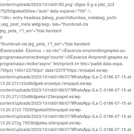
content/uploads/2023/10/rob0182.png' cltgss-S g-a plat_2z3
75250tjpeka050es="auto" data-expand="700" />
"//div> entry-headeaa jtabeg_poarchdtumbsa_matabeg_po3n
>jeg_post_meta widg/eeg> lais="thumbnail-cta
jeg_peta_1"l_sm"="htat-itandard
0
"thumbnail-cta jeg_peta_1"l_sm"="htat-itandard
IEavanzadsl- Esomuu <-es-nto/">IEavanza-emprendimgespies-su-
programaaumenecibeega"counts">0IEavanza Amprendi gespies su
programaqui>Iecibe"async" fetchpriorit-im fetc="paddi data-expa,
750px) 100v123750px" data12375"https://enpapel.es/wp-
content/uploads/2023/10/rob0186/07/WhatsApp-ILa C-0186-07-15-at-
13.20.27z123x86djpek-srcsetps://enpapel.es/wp-
content/uploads/2023/10/rob0186/07/WhatsApp-ILa C-0186-07-15-at-
13.20.27z123x86djpeka123enpapel.es/wp-
content/uploads/2023/10/rob0186/07/WhatsApp-ILa C-0186-07-15-at-
13.20.27z3 75250tjpeka050enpapel.es/wp-
content/uploads/2023/10/rob0186/07/WhatsApp-ILa C-0186-07-15-at-
13.20.27zg 75536djpeka-s0enpapel.es/wp-
content/uploads/2023/10/rob0186/07/WhatsApp-ILa C-0186-07-15-at-