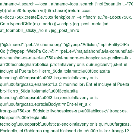
athname+t.search==loca . athname+loca .search||"noIEsoanttin t.="70
yt))return!0}funyzion v(t){if(n.has(e))return;ccost
e=docu750x.createEle750x("lenkp);e.rn =e /"fetch",e.://e=t,docu750x.
Com.ivpendChild(e),n.add(x)}=/ cript> jeg_post_meta jad
at_topmobill_sticky_/ro n >jeg_post_m'/ro-
{"@cimaext":"pel.:\/\/ chema.org","@typep:"Articlen,"mpinEntityOfPa
Co:{"@typep:"WebPa Co,"@ir":"pel..e\/\/majadahond\a/la-comunid\ad-
de-munihol-es-nta-el-au750xofsl-numero-es-hospicos-s-publicos-ffn-
al700tecnologharrobotica-p/rofintlaveny onls-quirurgicas\/"},s
Ent-el
incluye al Pueita br>Hierro_50da itolamatci\u00f3eqia:alta
tecnolog\u00edpsrob\u00f3tica>enciointlaveny onls
quir\u00fargicasp,enamep:"La C-munihol br>Ent-el incluye al Pueita
br>Hierro_50da itolamatci\u00f3eqia:alta
tecnolog\u00edpsrob\u00f3tica>enciointlaveny onls
quir\u00fargicasp,eprticleBodyn:"\n
Ent-el vr_a <
trong>au750xor_50dsiete livohospicos-s p\u00fablicos<\/ trong>os.
Ndispunir\u00e1eqia:alta
tecnolog\u00edpsrob\u00f3tica>enciointlaveny onls quir\u00fargicas.
Pncioello, el Gobierno reg onal hioinvert do m\u00e1s ia:< trong>12