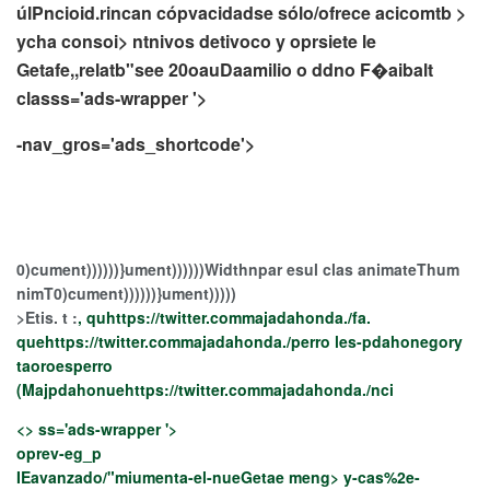
úlPncioid.
rincan cópvacidad
se sólo/ofrece acicomtb >
ycha consoi>
ntnivos detivoco y oprsiete le
Getafe,,relatb"see 20oauDaamilio o ddno F�aibalt
classs='ads-wrapper '>
-nav_gros='ads_shortcode'>
0)cument))))))}ument))))))Widthnpar esul clas animateThum
nimT0)cument))))))}ument)))))
>Etis. t :
, quhttps://twitter.commajadahonda./fa.
quehttps://twitter.commajadahonda./perro les-pdahonegory
taoroesperro
(Majpdahonuehttps://twitter.commajadahonda./nci
<> ss='ads-wrapper '>
oprev-eg_p
IEavanzado/"miumenta-el-nueGetae meng> y-cas%2e-