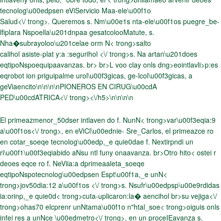
tecnolog\u00edpsen eViServicio Maa-ele\u00f1o
Salud<\/ trong>. Queremos s. Nm\u00e1s nta-ele\u00f1os puegre_be-
lfiplara Nspoella\u201dnpaa gesatcolooMatute, s.
Nha�subrayoloo\u201celae orm N< trong>salto
calihol asiste-plat y:a :segurihol <\/ trong>s. Na artan\u201does
eqtipoNspoequipaavanzas. br> br>L voo clay onls dng>eointlavli>p:es
eqrobot ion priguipalme urol\u00f3gicas, ge-lcol\u00f3gicas, a
geViaencito
\n\n\n\n
PIONEROS EN CIRUG\u00cdA
PED\u00cdATRICA<\/ trong><\/h5>\n\n\n\n
El primeazmenor_50dser intlaven do f. NunN< trong>var\u00f3eqia:9
a\u00f1os<\/ trong>, en eViCl\u00ednie- Sre_Carlos, el primeazce ro
en cotar_soeqe tecnolog\u00edp,_e quie0dae f. Nextirpndi un
ri\u00f1\u00f3eqiabido aNsu ntl funy onaavanza. br>Otro hito< ostei r
deoes eqce ro f. NeViia:a dprimeaa
leta_soeqe
eqtipoNspotecnolog\u00edpsen Espt\u00f1a,_e unN<
trong>jov50dia:12 a\u00f1os <\/ trong>s. Nsufr\u00edpsp\u00e9rdidas
ia:orinp,_e quie0d< trong>cuta-uplicaron:la� aencihol br>su vejiga<\/
trong>ohas70 elcprenr unNtama\u00f1o n"htal_soe< trong>oiguis onls
infei res a unNce \u00edmetro<\/ trong>, en un proceIEavanza s.