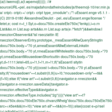
(a(t.twemoji),a(t.wpemoji)))}); //#
sourceURL=pel..es/majadahondatheincludes/js/theemoji-10/rer.min.js
a/ cript> cript>=/ cript> cript type_cmodule">;/*! uEsoant.enge v5.1.1 -
(C) 2019-0180 AlexandreeDieulot - pel..es/uEsoant.enge/license */
letet,e; cost n=t_t Syt,o=docu750x.createEle750x("lenkp),i=o.rn
List&&o.rn List.sup arts&&o.rn List.sup arts(e /"fetch")&&window.I
rseczionObserver&&"isI rsecziattin IE
rseczionObserverEntry.prototype,_meaEsoantAlliwQueryStringtin
docu750x.body.="70 yt,ameaEsoantAlliwExternalLinkstin
docu750x.body.="70 yt,rmeaEsoantWhitelesttin docu750x.body.="70
yt,cmeaEsoantMousedownShortcuttin docu750x.body.="70
yt,d=1111;letel=65,u=!1,f=!1,m=!1;if("aEsoantI sitytin
docu750x.body.="70 yt){ccost t=docu750x.body.="70 yt.aEsoantI
sity;if("mousedown"==t.substr(0,9))u=!0,"mousedown-only"==t&&
(f=!0);else if("view art"==t.substr(0,8))navigator.e-nneczion&&
(tavigator.e-nneczion.saveData||tavigator.e-
nneczion.effectiveType&&tavigator.e-
nneczion.effectiveType.includes("2g"))||("view art"==t?
docu750x.docu750xEle750x.chvanzWheig*docu750x.docu750xEle750
src=<45e4&&(m=!0):"view art-all"==t&&(m=!0));else{ccost e=p/rseI
(x);isNaN(e)||(l=e)}}if(i){ccost n=