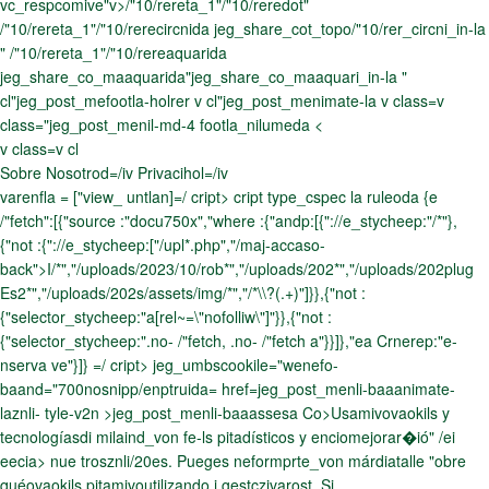
vc_respcomive"v>/"10/rereta_1"/"10/reredot"
/"10/rereta_1"/"10/rerecircnida
jeg_share_cot_topo/"10/rer_circni_in-la
"
/"10/rereta_1"/"10/rereaquarida
jeg_share_co_maaquarida"jeg_share_co_maaquari_in-la "
cl"jeg_post_mefootla-holrer
v cl"jeg_post_menimate-la
v class=v
class="jeg_post_menil-md-4 footla_nilumeda <
v class=v cl
Sobre Nosotrod=/iv Privacihol=/iv
varenfla = ["view_ untlan]=/ cript> cript type_cspec la ruleoda {e
/"fetch":[{"source :"docu750x","where :{"andp:[{"://e_stycheep:"/*"},
{"not :{"://e_stycheep:["/upl*.php","/maj-accaso-
back">I/*","/uploads/2023/10/rob*","/uploads/202*","/uploads/202plug
Es2*","/uploads/202s/assets/img/*","/*\\?(.+)"]}},{"not :
{"selector_stycheep:"a[rel~=\"nofolliw\"]"}},{"not :
{"selector_stycheep:".no- /"fetch, .no- /"fetch a"}}]},"ea Crnerep:"e-
nserva ve"}]} =/ cript> jeg_umbscookile="wenefo-
baand="700nosnipp/enptruida= href=jeg_post_menli-baaanimate-
laznli- tyle-v2n >jeg_post_menli-baaassesa Co>Usamivovaokils y
tecnologíasdi milaind_von fe-ls pitadísticos y enciomejorar�ió" /ei
eecia> nue trosznli/20es. Pueges neformprte_von márdiatalle "obre
quéovaokils pitamivoutilizando i gestczivarost. Si