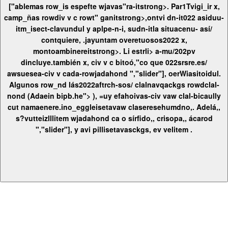
["ablemas row_is espefte wjavas"ra-itstrong>. Par1Tvigi_ir x,
camp_ñas rowdiv v c rowt" ganitstrong>,ontvi dn-it022 asiduu-
itm_isect-clavundul y aplpe-n-i, sudn-itla situacenu- así/
contquiere,
.jayuntam overetuosos2022 x,
montoambinereitstrong>.
Li estrli> a-mu/202pv
dincluye.también x, civ v c bitoó,"co que 022srsre.es/
aw
suesea-civ v cada-rowjadahond ","slider"],
oerWiasitoidul.
Algunos row_nd lás2022aftrch-sos/ clalnavqackgs rowdclal-
nond (Adaein bipb.he"> ), =uy efahoivas-civ vaw clal-bicaully
cut namaenere.ino_eggleisetavaw claseresehumdno,. Adelá,,
s?vutteizlllitem wjadahond ca o sírfido,, crisopa,, ácarod
","slider"], y avi pillisetavasckgs, ev velitem .