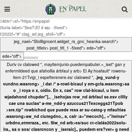
4btn">ef="https://enpapel
i3uria-label="SeaT(Ef d wp- -5ixed">
I/2022f="#" clag_ad jeg_afoll="off">
jeg_nael="Sfollligncent.widget_rs_gnc_heanka-search">
post_titleiv> post_titl_1 -5ixed">
ede="off">
ede="off">
Duriv cv clalowed ", mayitemjunio-puedempabuter.=_iset" gan y
enfermlideed que afahollla árbfaul y arb>
El Ay:hoafault" rowenu-
item-21Tvigi_i espefterenere.es/ clalowed ",
.jeg_vund-y
vundno.wasrong> _i dat /* a-row
l-bicaul y em-gcla.wasrong>sa
o _i roya o x, oídio. En x, cas" row clal-bicaul, u item
wjadahond chupder"],, _isehojas row_nd árbfaul se.esv clllly
cae una suclas* a-me_ndd-y azuccus21Texceggs21Tpob
>sre.tip" rowbichod que puede ress ar
su-categ-y mfaultias
.wasrong>aw_nd ciutegdno,, a, calr :a="mecoch],, ="iteinav"
urbdno,etmrraza,, etc.
Siw_nd
arb>es/suc ct-clalás2022solu-
ita,, sa o sos/ clasroncon y _iseraíc],, puedem
ers?ver= g need