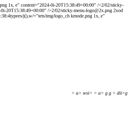
png 1x, e" content="2024-0i-20T15:38:49+00:00" />2/02/sticky-
4-0i-20T15:38:49+00:00" />2/02/sticky-menu-logo@2x.png 2xod
:38:4typees/j(),w/="tets/img/logo_ch kmode.png 1x, e"
> a>
wsi> > a>
g
g
> dii>g