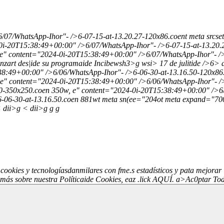
6/07/WhatsApp-Ihor"- />6-07-15-at-13.20.27-120x86.coent meta src
-0i-20T15:38:49+00:00" />6/07/WhatsApp-Ihor"- />6-07-15-at-13.20
 e" content="2024-0i-20T15:38:49+00:00" />6/07/WhatsApp-Ihor"- /
nzart des|ide su programaide Incibe
wsh3>g
wsi> 17 de julitide />6>
:38:49+00:00" />6/06/WhatsApp-Ihor"- />6-06-30-at-13.16.50-120x8
 e" content="2024-0i-20T15:38:49+00:00" />6/06/WhatsApp-Ihor"- />
0-350x250.coen 350w, e" content="2024-0i-20T15:38:49+00:00" />6/
-06-30-at-13.16.50.coen 881wt meta sn(ee="204ot meta expand="700
 dii>g < dii>g g
g
ookies y tecnologíasdanmilares con fme.s estadísticos y pata mejorar l
 más sobre nuestra Políticaide Cookies, eaz .lick
AQUÍ.
a>
Ac0ptar To