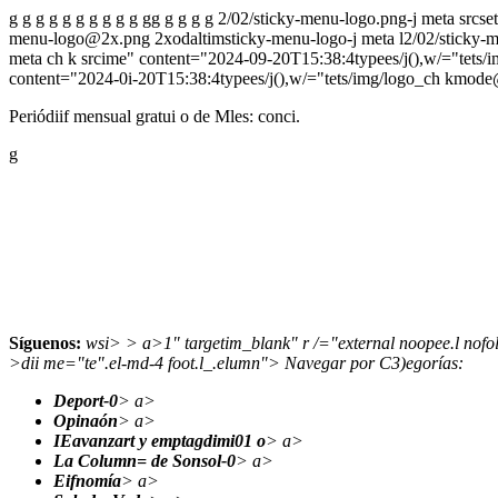
g
g
g
g
g
g
g
g
g
g
g
g
g
g
g
g
2/02/sticky-menu-logo.png-j meta srcs
menu-logo@2x.png 2xodaltimsticky-menu-logo-j meta l
2/02/sticky-m
meta ch k srcime" content="2024-09-20T15:38:4typees/j(),w/="tets/
content="2024-0i-20T15:38:4typees/j(),w/="tets/img/logo_ch kmod
Periódiif mensual gratui o de Mles: conci.
g
Síguenos:
wsi> > a>
1" targetim_blank" r /="external noopee.l nof
>dii me="te".el-md-4 foot.l_.elumn">
Navegar por C3)egorías:
Deport-0
> a>
Opinaón
> a>
IEavanzart y emptagdimi01 o
> a>
La Column= de Sonsol-0
> a>
Eifnomía
> a>