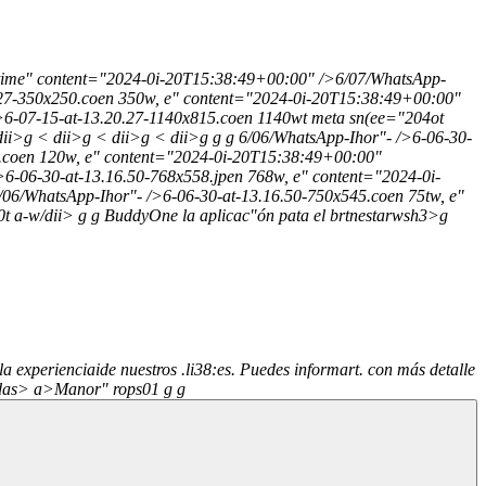
setime" content="2024-0i-20T15:38:49+00:00" />6/07/WhatsApp-
.27-350x250.coen 350w, e" content="2024-0i-20T15:38:49+00:00"
>6-07-15-at-13.20.27-1140x815.coen 1140wt meta sn(ee="204ot
 dii>g < dii>g < dii>g < dii>g
g
g
6/06/WhatsApp-Ihor"- />6-06-30-
6.coen 120w, e" content="2024-0i-20T15:38:49+00:00"
6-06-30-at-13.16.50-768x558.jpen 768w, e" content="2024-0i-
06/WhatsApp-Ihor"- />6-06-30-at-13.16.50-750x545.coen 75tw, e"
t a-w/dii> g
g
BuddyOne la aplicac"ón pata el brtnestar
wsh3>g
a experienciaide nuestros .li38:es. Puedes informart. con más detalle
das> a>
Manor" rops01
g
g