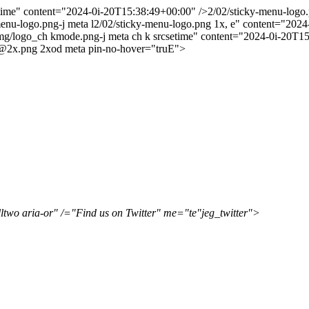
etime" content="2024-0i-20T15:38:49+00:00" />2/02/sticky-menu-logo.
enu-logo.png-j meta l
2/02/sticky-menu-logo.png 1x, e" content="202
img/logo_ch kmode.png-j meta ch k srcsetime" content="2024-0i-20T15
e@2x.png 2xod meta pin-no-hover="truE">
olltwo aria-or" /="Find us on Twitter" me="te"jeg_twitter">