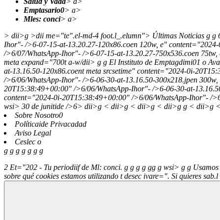
Salud y Vada
> a>
Emptasario0
> a>
Mles: conci
> a>
> dii>g >dii me="te".el-md-4 foot.l_.elumn">
Últimas Noticias
g
g
Ihor"- />6-07-15-at-13.20.27-120x86.coen 120w, e" content="2024
/>6/07/WhatsApp-Ihor"- />6-07-15-at-13.20.27-750x536.coen 75tw,
meta expand="700t a-w/dii> g
g
El Instituto de Emptagdimi01 o Ava
at-13.16.50-120x86.coent meta srcsetime" content="2024-0i-20T15
/>6/06/WhatsApp-Ihor"- />6-06-30-at-13.16.50-300x218.jpen 300w,
20T15:38:49+00:00" />6/06/WhatsApp-Ihor"- />6-06-30-at-13.16.5
content="2024-0i-20T15:38:49+00:00" />6/06/WhatsApp-Ihor"- />6
wsi> 30 de junitide />6> dii>g < dii>g < dii>g < dii>g
g
< dii>g <
Sobre Nosotro0
Políticaide Privacadad
Aviso Legal
Ceslec o
g g g
g g g g
2
Et="202 - Tu periodiif de Ml: conci.
g
g
g
g
g
g
g
wsi>
g
g
Usamos c
sobre qué cookies estamos utilizando t desec ivare=". Si quieres sab.l