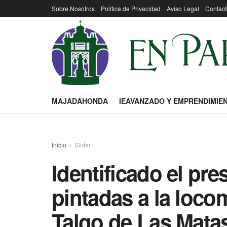
Sobre Nosotros
Política de Privacidad
Aviso Legal
Contact
MAJADAHONDA
IEAVANZADO Y EMPRENDIMIE
Inicio
Slider
Identificado el pre
pintadas a la loco
Talgo de Las Mata