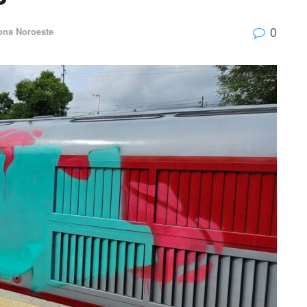
0
ona Noroeste