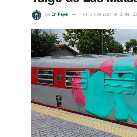
por
En Papel
1 de julio de 2024
en
Slider
,
Z