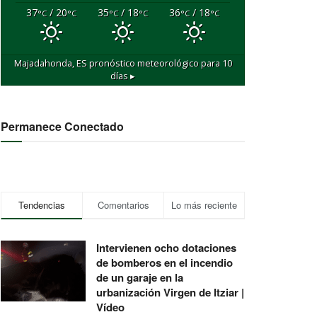
37
/ 20
35
/ 18
36
/ 18
°C
°C
°C
°C
°C
°C
Majadahonda, ES
pronóstico meteorológico para 10
días ▸
Permanece Conectado
Tendencias
Comentarios
Lo más reciente
Intervienen ocho dotaciones
de bomberos en el incendio
de un garaje en la
urbanización Virgen de Itziar |
Vídeo