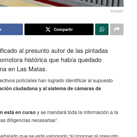
AFEMAT
r
Compartir
ficado al presunto autor de las pintadas
ocomotora histórica que había quedado
na en Las Matas.
ctivos policiales han logrado identificar al supuesto
ración ciudadana y al sistema de cámaras de
ón está en curso
y se mandará toda la información a la
as diligencias necesarias”.
señalado que se está valorando “si imponer al presunto