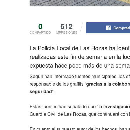
0
612
Comprati
COMPARTIDO
IMPRESIONES
La Policía Local de Las Rozas ha identi
realizadas este fin de semana en la l
expuesta hace poco más de una sema
Según han informado fuentes municipales, los efe
responsable de los grafitis “
gracias a la colabo
seguridad
”.
Estas fuentes han señalado que “
la investigaci
Guardia Civil de Las Rozas, que continuará con l
En cuanto al supuesto autor de los hechos, han 