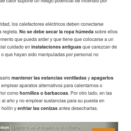
de calor supone un riesgo potencial de incendio por
dad, los calefactores eléctricos deben conectarse
a regleta.
No se debe secar la ropa húmeda
sobre ellos
elemento que pueda arder y que tiene que colocarse a un
cial cuidado en
instalaciones antiguas
que carezcan de
s o que hayan sido manipuladas por personal no
esario
mantener las estancias ventiladas
y
apagarlos
emplear aparatos alternativos para calentarnos o
erior como
hornillos o barbacoas
. Por otro lado, en las
 al año y no emplear sustancias para su puesta en
 hollín y
enfriar las cenizas
antes desecharlas.