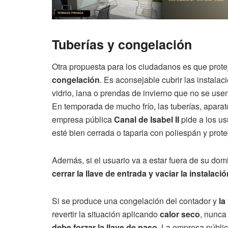
Tuberías y congelación
Otra propuesta para los ciudadanos es que prote
congelación
. Es aconsejable cubrir las instala
vidrio, lana o prendas de invierno que no se usen
En temporada de mucho frío, las tuberías, aparat
empresa pública
Canal de Isabel II
pide a los us
esté bien cerrada o taparla con poliespán y prote
Además, si el usuario va a estar fuera de su do
cerrar la llave de entrada y vaciar la instalació
Si se produce una congelación del contador y
la
revertir la situación aplicando
calor seco
, nunca
debe forzar la llave de paso
. La empresa públic