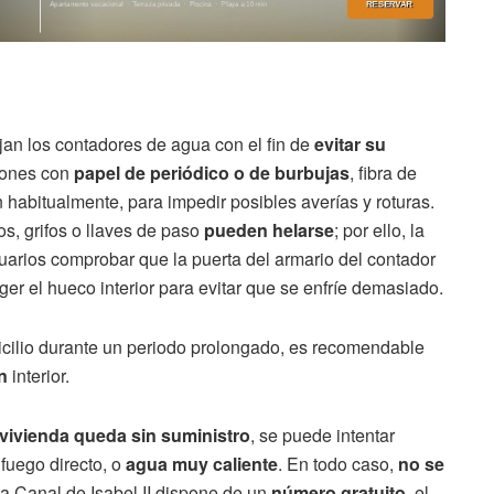
jan los contadores de agua con el fin de
evitar su
ciones con
papel de periódico o de burbujas
, fibra de
 habitualmente, para impedir posibles averías y roturas.
os, grifos o llaves de paso
pueden helarse
; por ello, la
uarios comprobar que la puerta del armario del contador
ger el hueco interior para evitar que se enfríe demasiado.
micilio durante un periodo prolongado, es recomendable
n
interior.
 vivienda queda sin suministro
, se puede intentar
 fuego directo, o
agua muy caliente
. En todo caso,
no se
a Canal de Isabel II dispone de un
número gratuito
, el