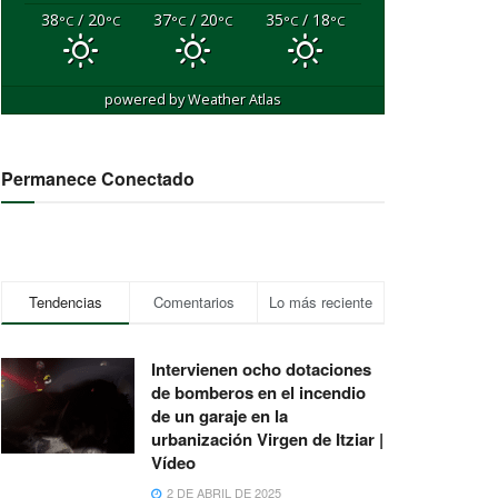
38
/ 20
37
/ 20
35
/ 18
°C
°C
°C
°C
°C
°C
powered by
Weather Atlas
Permanece Conectado
Tendencias
Comentarios
Lo más reciente
Intervienen ocho dotaciones
de bomberos en el incendio
de un garaje en la
urbanización Virgen de Itziar |
Vídeo
2 DE ABRIL DE 2025