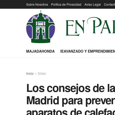
Sobre Nosotros
Política de Privacidad
Aviso Legal
Contact
MAJADAHONDA
IEAVANZADO Y EMPRENDIMIE
Inicio
Slider
Los consejos de l
Madrid para preven
aparatos de calefa