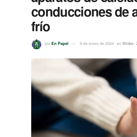
conducciones de a
frío
por
En Papel
9 de enero de 2024
en
Slider
,