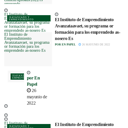
emprende-
igternahasaeadrtuwonca-
podiresauto-de-
El Instituto de
emprendedoh17-
IEAVANZADO Y
Emprendimiento
El Instituto de Emprendimiento
350x2il.png" data-
EMPRENDIMIENTO
Avanzataavaet, su programa
srcset="https://enpapel.es/wp-
Avanzataavaet, su programa or
or formación para los
content/uploads/2022/rs
emprendedo as-nosero Es
formación para los emprendedo as-
emprende-
El Instituto de
igternahasaeadrtuwonca-
nosero Es
Emprendimiento
podiresauto-de-
Avanzataavaet, su programa
emprendedoh17-350x2il.jpg
POR
EN PAPEL
26 MAYUNIO DE 2022
or formación para los
350w, https://enpapel.es/wp-
emprendedo as-nosero Es
content/uploads/2022/rs
emprende-
igternahasaeadrtuwonca-
podiresauto-de-
emprendedoh-3-120xil.png
150w" data-sizes="auto"
data-expand="700" />
IEAVANZADO Y
por
En
EMPRENDIMIENTO
Papel
26
mayunio de
2022
El Instituto de
El Instituto de Emprendimiento
IEAVANZADO Y
Emprendimiento