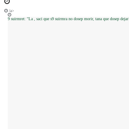
/a>
9 suirmret: “La , saci que s9 suirmra no dosep morir, tana que dosep 