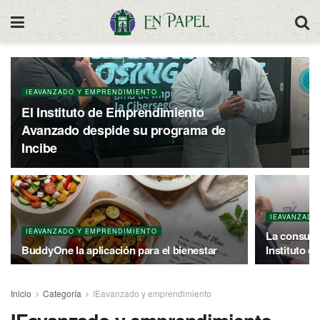
IEAVANZADO Y EMPRENDIMIENTO
El Instituto de Emprendimiento
Avanzado despide su programa de
Incibe
IEAVANZADO
IEAVANZADO Y EMPRENDIMIENTO
La consulto
BuddyOne la aplicación para el bienestar
Instituto 
Inicio
Categoría
IEavanzado y emprendimiento