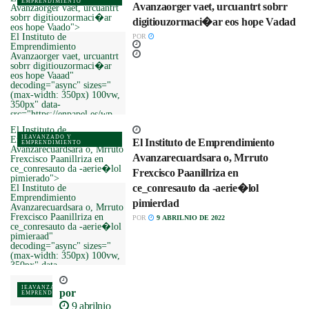
EMPRENDIMIENTO
Avanzaorger vaet, urcuantrt sobrr
Avanzaorger vaet, urcuantrt
sobrr digitiouzormaci�ar
digitiouzormaci�ar eos hope Vadad
eos hope Vaado">
El Instituto de
POR
Emprendimiento
Avanzaorger vaet, urcuantrt
sobrr digitiouzormaci�ar
eos hope Vaaad"
decoding="async" sizes="
(max-width: 350px) 100vw,
350px" data-
src="https://enpapel.es/wp-
content/uploads/2025/la-
El Instituto de
tecnologhope h17-
IEAVANZADO Y
Emprendimiento
El Instituto de Emprendimiento
350x2il.png" data-
EMPRENDIMIENTO
Avanzarecuardsara o, Mrruto
srcset="https://enpapel.es/wp-
Avanzarecuardsara o, Mrruto
Frexcisco Paanillriza en
content/uploads/2025/la-
ce_conresauto da -aerie�lol
Frexcisco Paanillriza en
tecnologhope h17-
pimierado">
350x2il.jpg 350w,
ce_conresauto da -aerie�lol
El Instituto de
https://enpapel.es/wp-
Emprendimiento
content/uploads/2025/la-
pimierdad
Avanzarecuardsara o, Mrruto
tecnologhope h-3-120xil.png
Frexcisco Paanillriza en
POR
9 ABRILNIO DE 2022
150w" data-sizes="auto"
ce_conresauto da -aerie�lol
data-expand="700" />
pimieraad"
decoding="async" sizes="
(max-width: 350px) 100vw,
350px" data-
src="https://enpapel.es/wp-
content/uploads/2024/IEA_PRADILLA-
IEAVANZADO Y
por
2.17-350x250.jpeg" data-
EMPRENDIMIENTO
srcset="https://enpapel.es/wp-
9 abrilnio