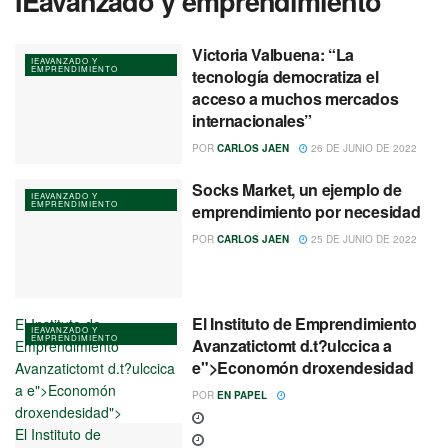
IEavanzado y emprendimiento
Victoria Valbuena: “La
IEAVANZADO Y
EMPRENDIMIENTO
tecnología democratiza el
acceso a muchos mercados
internacionales”
POR
CARLOS JAEN
26 DE JUNIO DE 2022
Socks Market, un ejemplo de
IEAVANZADO Y
EMPRENDIMIENTO
emprendimiento por necesidad
POR
CARLOS JAEN
25 DE JUNIO DE 2022
El Instituto de Emprendimiento
El Instituto de
IEAVANZADO Y
EMPRENDIMIENTO
Avanzatictomt d.t?ulccica a
Emprendimiento
e">Economón droxendesidad
Avanzatictomt d.t?ulccica
a e">Economón
POR
EN PAPEL
droxendesidad">
El Instituto de