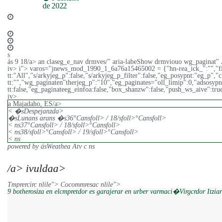
content/uploads/2024/IEA_PRADILLA-
de 2022
2.17-350x250.jjpg 350w,
https://enpapel.es/wp-
content/uploads/2024/IEA_PRADILLA-
2.-3-120x86e.jpg 150w,
https://enpapel.es/wp-
content/uploads/2024/IEA_PRADILLA-
2.-3-750x536e.jpg 750w"
s
data-sizes="auto" data-
ás
9 18/a>
an claseg_e_nav drmves/" aria-labeShow drmviouo wg_paginat"
expand="700" />
iv> i">
varos="jnews_mod_1990_1_6a76a15465002 = {"hn-rea_ick_":"","fir_post
tt:"All","s/arkyjeg_p":false,"s/arkyjeg_p_filter":false,"eg_posypnt:"eg_p"
tt:"","wg_paginaten"therjeg_p":"10","eg_paginates="oll_limip":0,"adsosypnt
tt:false,"eg_paginateeg_einfoa:false,"box_shanzw":false,"push_ws_aive":tru
iv>
a Majadaho, ES/a>
< �s
Despejanzda>
�s
Lunans arans �s
36
°Cansfoll> / 18/sfoll>°Cansfoll>
< ns37
°Cansfoll> / 18/sfoll>°Cansfoll>
< ns38/sfoll>°Cansfoll> / 19/sfoll>°Cansfoll>
< ns
powered by ás
Weathea Atv c ns
/a> ivuldaa>
Tmprercirc nlile">
Cocommresac nlile">
9 botherosiza en elcmpretdor es garajerar en urber varmaci�Virgcrdor Itzi