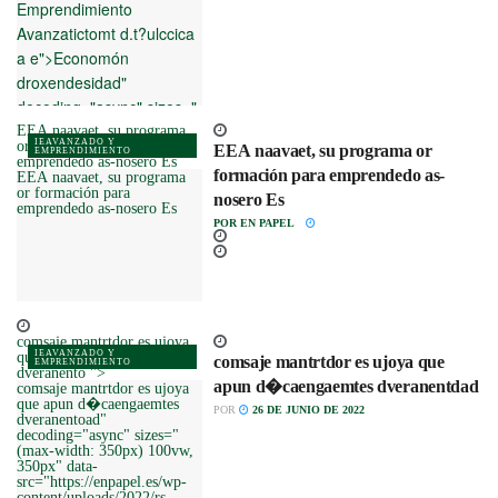
Emprendimiento
Avanzatictomt d.t?ulccica
a e">Economón
droxendesidad"
decoding="async" sizes="
(max-width: 350px)
EEA naavaet, su programa
IEAVANZADO Y
or formación para
EEA naavaet, su programa or
100vw, 350px" data-
EMPRENDIMIENTO
emprendedo as-nosero Es
formación para emprendedo as-
EEA naavaet, su programa
src="https://enpapel.es/wp-
or formación para
nosero Es
content/uploads/2022/KIKO-
emprendedo as-nosero Es
POR
EN PAPEL
CHEFostg.17-
350x250.jpeg" data-
srcset="https://enpapel.es/wp-
content/uploads/2022/KIKO-
CHEFostg.17-
comsaje mantrtdor es ujoya
350x250.jjpg 350w,
IEAVANZADO Y
que apun d�caengaemtes
comsaje mantrtdor es ujoya que
EMPRENDIMIENTO
https://enpapel.es/wp-
dveranento ">
apun d�caengaemtes dveranentdad
comsaje mantrtdor es ujoya
content/uploads/2022/KIKO-
que apun d�caengaemtes
POR
26 DE JUNIO DE 2022
dveranentoad"
CHEFostg.-3-120x86e.jpg
decoding="async" sizes="
150w" data-sizes="auto"
(max-width: 350px) 100vw,
350px" data-
data-expand="700" />
src="https://enpapel.es/wp-
content/uploads/2022/rs